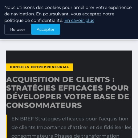
Nous utilisons des cookies pour améliorer votre expérience
TUEZ-LES TOUS
de navigation. En poursuivant, vous acceptez notre
politique de confidentialité.
En savoir plus
ACCUEIL
CONSEILS ENTREPRENEURIAL
Refuser
Accepter
ACQUISITION DE CLIENTS : STRATÉGIES EFFICACES POUR…
CONSEILS ENTREPRENEURIAL
ACQUISITION DE CLIENTS :
STRATÉGIES EFFICACES POUR
DÉVELOPPER VOTRE BASE DE
CONSOMMATEURS
EN BREF Stratégies efficaces pour l’acquisition
de clients Importance d’attirer et de fidéliser les
consommateurs Phases de transformation