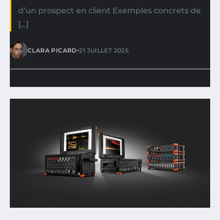
d’un prospect en client Exemples concrets de
[…]
•
CLARA PICARD
21 JUILLET 2025