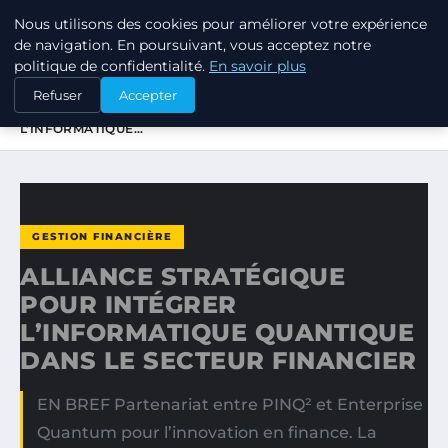
Nous utilisons des cookies pour améliorer votre expérience
TUEZ-LES TOUS
de navigation. En poursuivant, vous acceptez notre
politique de confidentialité.
En savoir plus
ACCUEIL
GESTION FINANCIÈRE
Refuser
Accepter
ALLIANCE STRATÉGIQUE POUR INTÉGRER
L’INFORMATIQUE…
GESTION FINANCIÈRE
ALLIANCE STRATÉGIQUE
POUR INTÉGRER
L’INFORMATIQUE QUANTIQUE
DANS LE SECTEUR FINANCIER
EN BREF Partenariat entre PINQ² et Enterprise
Quantum pour l’innovation en finance. La