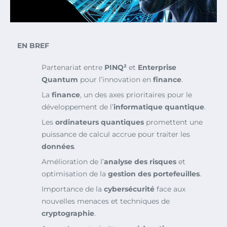
EN BREF
Partenariat entre
PINQ²
et
Enterprise
Quantum
pour l’innovation en
finance
.
La
finance
, un des axes prioritaires pour le
développement de l’
informatique quantique
.
Les
ordinateurs quantiques
promettent une
puissance de calcul accrue pour traiter les
données
.
Amélioration de l’
analyse des risques
et
optimisation de la
gestion des portefeuilles
.
Importance de la
cybersécurité
face aux
nouvelles menaces et techniques de
cryptographie
.