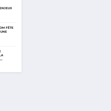
ENJEUX
OM FÊTE
’UNE
X
LA
E…