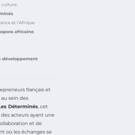
 culture.
rminés
.
ance et l’Afrique.
aspora africaine
.
n
développement
repreneurs français et
t au sein des
Les Déterminés
, cet
 des acteurs ayant une
ollaboration et de
ant où les échanges se