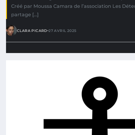
Créé par Moussa Camara de l’association Les Dét
partage […]
•
CLARA PICARD
27 AVRIL 2025