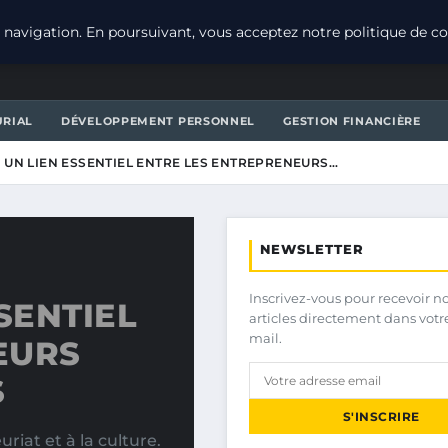
navigation. En poursuivant, vous acceptez notre politique de con
URIAL
DÉVELOPPEMENT PERSONNEL
GESTION FINANCIÈRE
 UN LIEN ESSENTIEL ENTRE LES ENTREPRENEURS…
NEWSLETTER
Inscrivez-vous pour recevoir n
SENTIEL
articles directement dans votr
mail.
EURS
S
S'INSCRIRE
iat et à la culture.