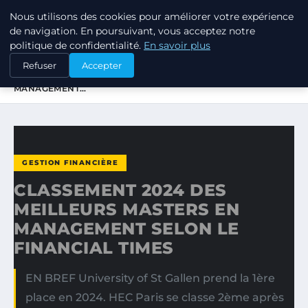
Nous utilisons des cookies pour améliorer votre expérience
TUEZ-LES TOUS
de navigation. En poursuivant, vous acceptez notre
politique de confidentialité.
En savoir plus
ACCUEIL
GESTION FINANCIÈRE
Refuser
Accepter
CLASSEMENT 2024 DES MEILLEURS MASTERS EN
MANAGEMENT…
GESTION FINANCIÈRE
CLASSEMENT 2024 DES
MEILLEURS MASTERS EN
MANAGEMENT SELON LE
FINANCIAL TIMES
EN BREF University of St Gallen prend la 1ère
place en 2024. HEC Paris se classe 2ème après