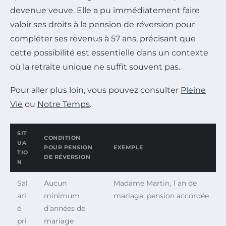
devenue veuve. Elle a pu immédiatement faire
valoir ses droits à la pension de réversion pour
compléter ses revenus à 57 ans, précisant que
cette possibilité est essentielle dans un contexte
où la retraite unique ne suffit souvent pas.
Pour aller plus loin, vous pouvez consulter
Pleine
Vie
ou
Notre Temps
.
SIT
CONDITION
UA
POUR PENSION
EXEMPLE
TIO
DE RÉVERSION
N
Sal
Aucun
Madame Martin, 1 an de
ari
minimum
mariage, pension accordée
é
d’années de
pri
mariage