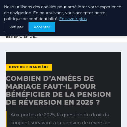
Nous utilisons des cookies pour améliorer votre expérience
TUEZ-LES TOUS
de navigation. En poursuivant, vous acceptez notre
politique de confidentialité.
En savoir plus
ACCUEIL
GESTION FINANCIÈRE
Refuser
Accepter
COMBIEN D’ANNÉES DE MARIAGE FAUT-IL POUR
BÉNÉFICIER DE…
GESTION FINANCIÈRE
COMBIEN D’ANNÉES DE
MARIAGE FAUT-IL POUR
BÉNÉFICIER DE LA PENSION
DE RÉVERSION EN 2025 ?
Aux portes de 2025, la question du droit du
conjoint survivant à la pension de réversion