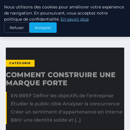
Nous utilisons des cookies pour améliorer votre expérience
TUEZ-LES TOUS
de navigation. En poursuivant, vous acceptez notre
politique de confidentialité.
En savoir plus
ACCUEIL
CATÉGORIE
Refuser
Accepter
COMMENT CONSTRUIRE UNE MARQUE FORTE
CATÉGORIE
COMMENT CONSTRUIRE UNE
MARQUE FORTE
EN BREF Définir les objectifs de l’entreprise
Étudier le public cible Analyser la concurrence
Créer un sentiment d’appartenance en interne
Bâtir une identité solide et […]