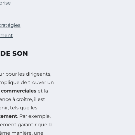
prise
tratégies
rement
 DE SON
r pour les dirigeants,
implique de trouver un
 commerciales
et la
e à croître, il est
ir, tels que les
cement
. Par exemple,
ement garantir que la
 même manière, une