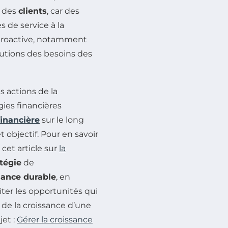
n des
clients
, car des
 de service à la
e proactive, notamment
lutions des besoins des
s actions de la
ies financières
financière
sur le long
objectif. Pour en savoir
 cet article sur
la
atégie
de
sance durable
, en
iter les opportunités qui
 de la croissance d’une
jet :
Gérer la croissance