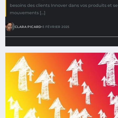
besoins des clients Innover dans vos produits et se
mouvements […]
•
CLARA PICARD
3 FÉVRIER 2025