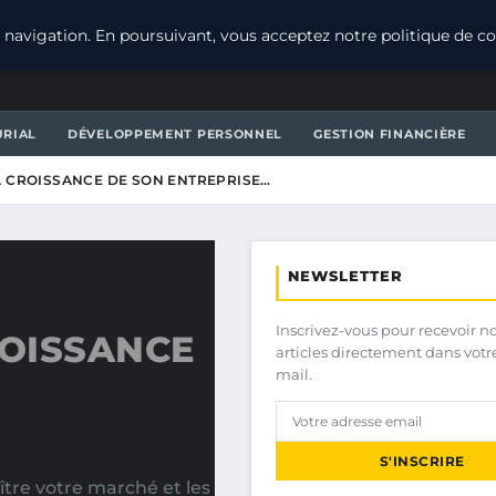
navigation. En poursuivant, vous acceptez notre politique de con
URIAL
DÉVELOPPEMENT PERSONNEL
GESTION FINANCIÈRE
 CROISSANCE DE SON ENTREPRISE…
NEWSLETTER
Inscrivez-vous pour recevoir n
OISSANCE
articles directement dans votr
mail.
S'INSCRIRE
ître votre marché et les