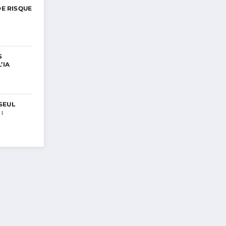
DE RISQUE
S
’IA
SEUL
: