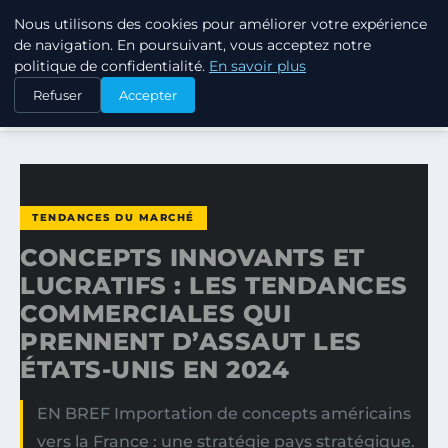
Nous utilisons des cookies pour améliorer votre expérience
TUEZ-LES TOUS
de navigation. En poursuivant, vous acceptez notre
politique de confidentialité.
En savoir plus
ACCUEIL
TENDANCES DU MARCHÉ
Refuser
Accepter
CONCEPTS INNOVANTS ET LUCRATIFS : LES TENDANCES…
TENDANCES DU MARCHÉ
CONCEPTS INNOVANTS ET
LUCRATIFS : LES TENDANCES
COMMERCIALES QUI
PRENNENT D’ASSAUT LES
ÉTATS-UNIS EN 2024
EN BREF Importation de concepts américains
vers la France : une stratégie pays stratégique.