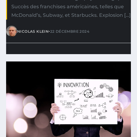
Succès des franchises américaines, telles que
McDonald’s, Subway, et Starbucks. Explosion […]
•
NICOLAS KLEIN
22 DÉCEMBRE 2024