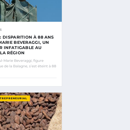
6
: DISPARITION À 88 ANS
MARIE BEVERAGGI, UN
R INFATIGABLE AU
LA RÉGION
-Marie Beveraggi, figure
 de la Balagne, s’est éteint à 88
NTREPRENEURIAL