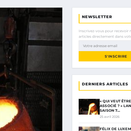
NEWSLETTER
Inscrivez-vous pour recevoir 
articles directement dans votr
S'INSCRIRE
DERNIERS ARTICLES
« QUI VEUT ÊTR
ASSOCIÉ ? » LA
SAISON 7…
25 avril 2026
FÉLIX DE LUXEM