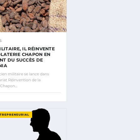
6
LITAIRE, IL RÉINVENTE
LATERIE CHAPON EN
ANT DU SUCCÈS DE
NIA
en militaire se lance dans
riat Réinvention de la
e Chapon…
NTREPRENEURIAL