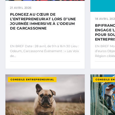
21 AVRIL 2026
PLONGEZ AU CŒUR DE
L’ENTREPRENEURIAT LORS D’UNE
18 AVRIL 202
JOURNÉE IMMERSIVE À L’ODEUM
BPIFRANC
DE CARCASSONNE
ENGAGE 1
POUR SOU
ENTREPRI
EN BREF Date : 28 avril, de 9 h à 16 h 30 Lieu :
EN BREF Mont
Odeum, Carcassonne Événement : « Les Voix
d’euros Objec
de…
Région ciblé
CONSEILS ENTREPRENEURIAL
CONSEILS E