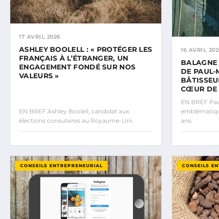
17 AVRIL 2026
ASHLEY BOOLELL : « PROTÉGER LES
16 AVRIL 202
FRANÇAIS À L’ÉTRANGER, UN
BALAGNE 
ENGAGEMENT FONDÉ SUR NOS
DE PAUL-
VALEURS »
BÂTISSEU
CŒUR DE 
EN BREF Paul
EN BREF Ashley Boolell, candidat aux
emblématique
élections consulaires au Royaume-Uni.
ans.
CONSEILS ENTREPRENEURIAL
CONSEILS E