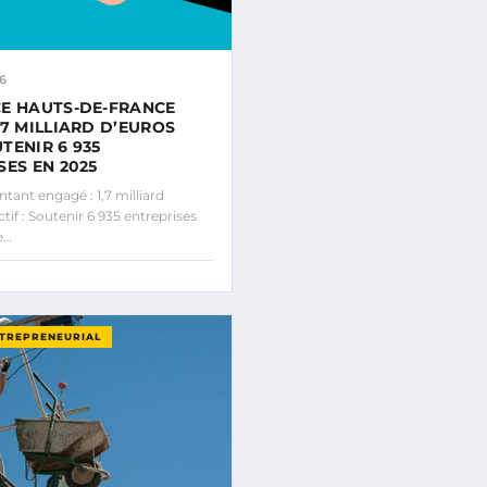
6
E HAUTS-DE-FRANCE
,7 MILLIARD D’EUROS
TENIR 6 935
SES EN 2025
ant engagé : 1,7 milliard
tif : Soutenir 6 935 entreprises
e…
NTREPRENEURIAL