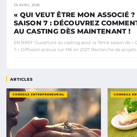
25 AVRIL 2026
« QUI VEUT ÊTRE MON ASSOCIÉ ?
SAISON 7 : DÉCOUVREZ COMMENT
AU CASTING DÈS MAINTENANT !
EN BREF Ouverture du casting pour la 7ème saison de « 
? » Diffusion prévue sur M6 en 2027 Recherche de projets 
ARTICLES
CONSEILS ENTREPRENEURIAL
CONSEILS E