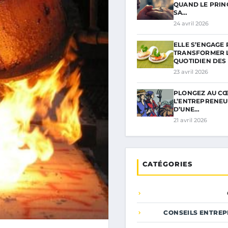
QUAND LE PRIN
SA…
24 avril 2026
ELLE S’ENGAGE
TRANSFORMER 
QUOTIDIEN DES
23 avril 2026
PLONGEZ AU C
L’ENTREPRENEU
D’UNE…
21 avril 2026
CATÉGORIES
CONSEILS ENTREP