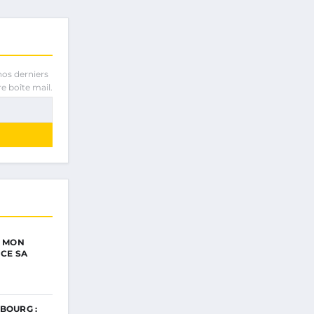
nos derniers
e boîte mail.
E MON
NCE SA
BOURG :