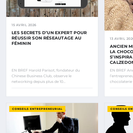
15 AVRIL 2026
LES SECRETS D’UN EXPERT POUR
RÉUSSIR SON RÉSEAUTAGE AU
13 AVRIL 202
FÉMININ
ANCIEN MI
LA CHOCO
S’INSPIR
CALZEDO
EN BREF Harold Parisot, fondateur du
EN BREF Anci
Chinese Business Club, observe le
l’entrepreneu
networking depuis plus de 10…
chocolateri
CONSEILS ENTREPRENEURIAL
CONSEILS E