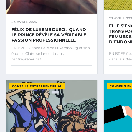
23 AVRIL 20
24 AVRIL 2026
ELLE S’E
FÉLIX DE LUXEMBOURG : QUAND
TRANSFOR
LE PRINCE RÉVÈLE SA VÉRITABLE
FEMMES 
PASSION PROFESSIONNELLE
D’ENDOM
EN BREF Prince Félix de Luxembourg et son
épouse Claire se lancent dans
EN BREF Céci
l’entrepreneuriat.
dans la lutte
CONSEILS ENTREPRENEURIAL
CONSEILS E