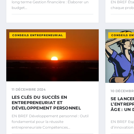
long terme Gestion financière : Élaborer un
EN BREF État 
budget…
chaque prob
CONSEILS ENTREPRENEURIAL
CONSEILS E
11 DÉCEMBRE 2024
10 DÉCEMBR
LES CLÉS DU SUCCÈS EN
SE LANCE
ENTREPRENEURIAT ET
L’ENTREP
DÉVELOPPEMENT PERSONNEL
ÂGE : UN
EN BREF Développement personnel : Outil
fondamental pour la réussite
EN BREF Espr
entrepreneuriale Compétences…
d’innovation 