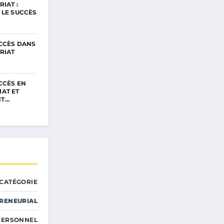
IAT :
 LE SUCCÈS
UCCÈS DANS
RIAT
CCÈS EN
AT ET
NT…
CATÉGORIE
RENEURIAL
PERSONNEL