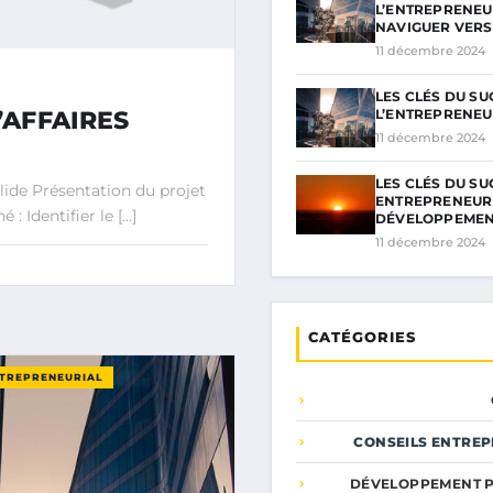
L’ENTREPRENEUR
NAVIGUER VERS
11 décembre 2024
LES CLÉS DU S
AFFAIRES
L’ENTREPRENEU
11 décembre 2024
LES CLÉS DU SU
lide Présentation du projet
ENTREPRENEURI
: Identifier le […]
DÉVELOPPEME
11 décembre 2024
CATÉGORIES
NTREPRENEURIAL
CONSEILS ENTREP
DÉVELOPPEMENT 