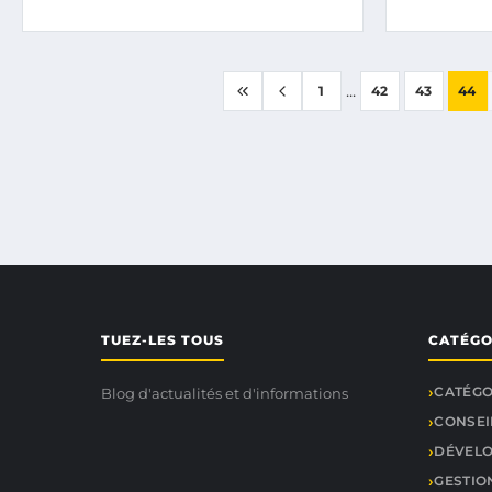
...
1
42
43
44
TUEZ-LES TOUS
CATÉGO
CATÉGO
Blog d'actualités et d'informations
CONSEI
DÉVEL
GESTIO