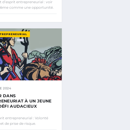
d’esprit entrepreneurial : voir
lème comme une opportunité.
NTREPRENEURIAL
E 2024
R DANS
RENEURIAT À UN JEUNE
 DÉFI AUDACIEUX
it entrepreneurial : Volonté
et de prise de risque.