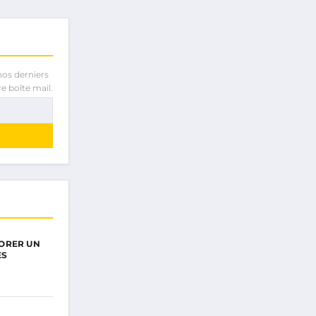
nos derniers
e boîte mail.
ORER UN
ES