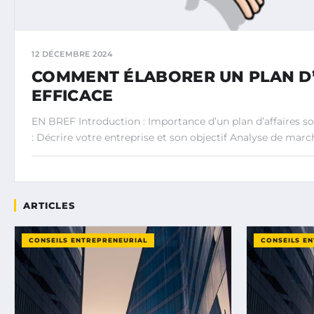
12 DÉCEMBRE 2024
COMMENT ÉLABORER UN PLAN D’
EFFICACE
EN BREF Introduction : Importance d’un plan d’affaires so
: Décrire votre entreprise et son objectif Analyse de marché 
ARTICLES
CONSEILS ENTREPRENEURIAL
CONSEILS E