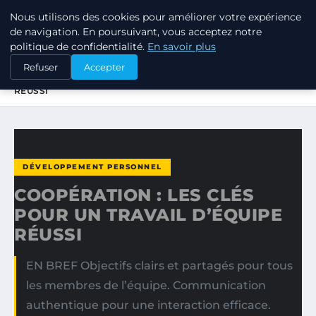
Nous utilisons des cookies pour améliorer votre expérience
TUEZ-LES TOUS
de navigation. En poursuivant, vous acceptez notre
politique de confidentialité.
En savoir plus
ACCUEIL
DÉVELOPPEMENT PERSONNEL
Refuser
Accepter
COOPÉRATION : LES CLÉS POUR UN TRAVAIL D’ÉQUIPE
RÉUSSI
DÉVELOPPEMENT PERSONNEL
COOPÉRATION : LES CLÉS
POUR UN TRAVAIL D’ÉQUIPE
RÉUSSI
EN BREF Objectifs clairs et partagés pour tous
les membres de l’équipe. Communication
authentique pour une interaction efficace.