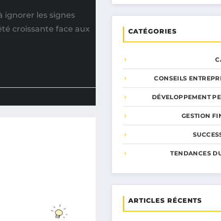
ignorer les signes
été croissante face aux
CATÉGORIES
C
CONSEILS ENTREPR
DÉVELOPPEMENT P
GESTION F
SUCCESS
TENDANCES D
ARTICLES RÉCENTS