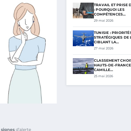
TRAVAIL ET PRISE 
: POURQUOI LES
COMPÉTENCES…
29 mai 2026
TUNISIE : PRIORITÉ
STRATÉGIQUES DE L
CIBLANT LA…
27 mai 2026
CLASSEMENT CHOI
HAUTS-DE-FRANCE 
CAMILLE…
25 mai 2026
s
signes
d’alerte