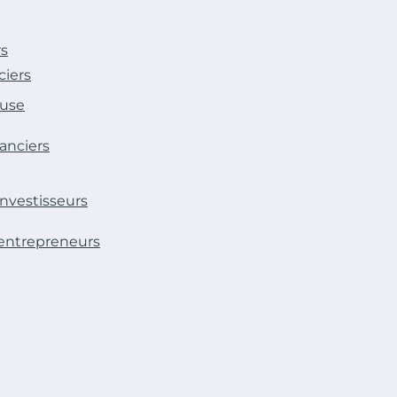
rs
ciers
euse
anciers
investisseurs
 entrepreneurs