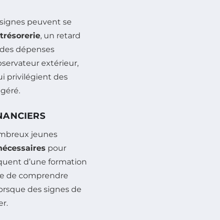
 signes peuvent se
 trésorerie
, un retard
 des dépenses
bservateur extérieur,
i privilégient des
agéré.
NANCIERS
ombreux jeunes
nécessaires
pour
nquent d’une formation
che de comprendre
orsque des signes de
er.