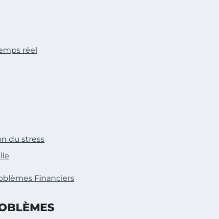
temps réel
on du stress
lle
oblèmes Financiers
ROBLÈMES