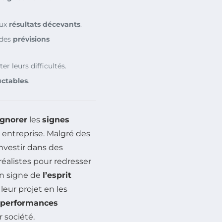
aux
résultats décevants
.
 des
prévisions
r leurs difficultés.
uctables
.
ignorer
les
signes
 entreprise. Malgré des
investir dans des
éalistes pour redresser
un signe de
l’esprit
leur projet en les
performances
r société.