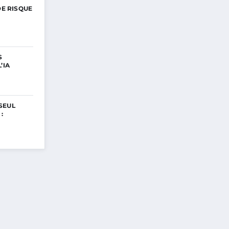
DE RISQUE
S
’IA
SEUL
: