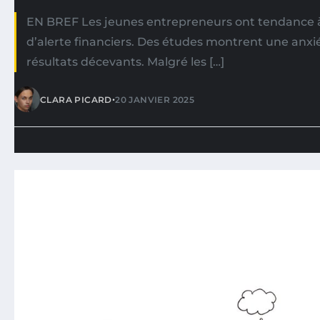
EN BREF Les jeunes entrepreneurs ont tendance à 
d’alerte financiers. Des études montrent une anxi
résultats décevants. Malgré les […]
•
CLARA PICARD
20 JANVIER 2025