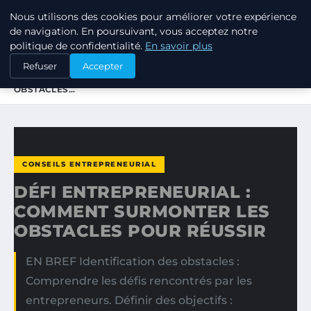
Nous utilisons des cookies pour améliorer votre expérience
TUEZ-LES TOUS
de navigation. En poursuivant, vous acceptez notre
politique de confidentialité.
En savoir plus
ACCUEIL
CONSEILS ENTREPRENEURIAL
Refuser
Accepter
DÉFI ENTREPRENEURIAL : COMMENT SURMONTER LES
OBSTACLES…
CONSEILS ENTREPRENEURIAL
DÉFI ENTREPRENEURIAL :
COMMENT SURMONTER LES
OBSTACLES POUR RÉUSSIR
EN BREF Identification des obstacles :
Comprendre les défis rencontrés par les
entrepreneurs. Définir des objectifs :