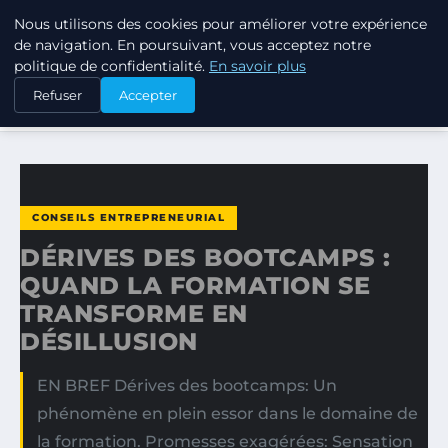
Nous utilisons des cookies pour améliorer votre expérience
TUEZ-LES TOUS
de navigation. En poursuivant, vous acceptez notre
politique de confidentialité.
En savoir plus
ACCUEIL
CONSEILS ENTREPRENEURIAL
Refuser
Accepter
DÉRIVES DES BOOTCAMPS : QUAND LA FORMATION SE…
CONSEILS ENTREPRENEURIAL
DÉRIVES DES BOOTCAMPS :
QUAND LA FORMATION SE
TRANSFORME EN
DÉSILLUSION
EN BREF Dérives des bootcamps: Un
phénomène en plein essor dans le domaine de
la formation. Promesses exagérées: Sensation