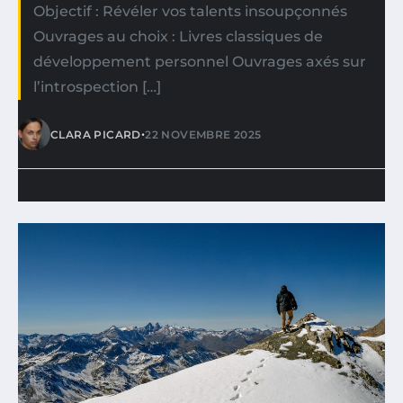
Objectif : Révéler vos talents insoupçonnés
Ouvrages au choix : Livres classiques de
développement personnel Ouvrages axés sur
l’introspection […]
•
CLARA PICARD
22 NOVEMBRE 2025