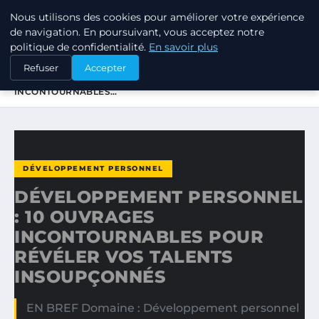
Nous utilisons des cookies pour améliorer votre expérience
TUEZ-LES TOUS
de navigation. En poursuivant, vous acceptez notre
politique de confidentialité.
En savoir plus
ACCUEIL
DÉVELOPPEMENT PERSONNEL
Refuser
Accepter
DÉVELOPPEMENT PERSONNEL : 10 OUVRAGES
INCONTOURNABLES…
DÉVELOPPEMENT PERSONNEL
DÉVELOPPEMENT PERSONNEL
: 10 OUVRAGES
INCONTOURNABLES POUR
RÉVÉLER VOS TALENTS
INSOUPÇONNÉS
EN BREF Domaine : Développement personnel