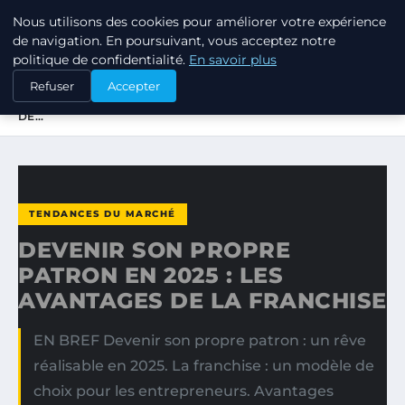
Nous utilisons des cookies pour améliorer votre expérience
TUEZ-LES TOUS
de navigation. En poursuivant, vous acceptez notre
politique de confidentialité.
En savoir plus
ACCUEIL
TENDANCES DU MARCHÉ
Refuser
Accepter
DEVENIR SON PROPRE PATRON EN 2025 : LES AVANTAGES
DE…
TENDANCES DU MARCHÉ
DEVENIR SON PROPRE
PATRON EN 2025 : LES
AVANTAGES DE LA FRANCHISE
EN BREF Devenir son propre patron : un rêve
réalisable en 2025. La franchise : un modèle de
choix pour les entrepreneurs. Avantages