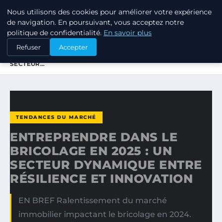
Nous utilisons des cookies pour améliorer votre expérience
TUEZ-LES TOUS
de navigation. En poursuivant, vous acceptez notre
politique de confidentialité.
En savoir plus
ACCUEIL
TENDANCES DU MARCHÉ
Refuser
Accepter
ENTREPRENDRE DANS LE BRICOLAGE EN 2025 : UN
SECTEUR…
TENDANCES DU MARCHÉ
ENTREPRENDRE DANS LE
BRICOLAGE EN 2025 : UN
SECTEUR DYNAMIQUE ENTRE
RÉSILIENCE ET INNOVATION
EN BREF Ralentissement du marché
immobilier impactant le bricolage en 2024.