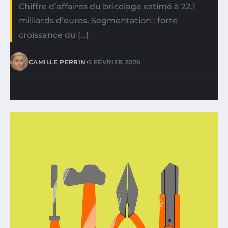
Chiffre d’affaires du bricolage estimé à 22,1
milliards d’euros. Segmentation : forte
croissance du […]
•
CAMILLE PERRIN
5 FÉVRIER 2026