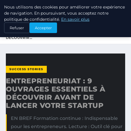
Nous utilisons des cookies pour améliorer votre expérience
TUEZ-LES TOUS
de navigation. En poursuivant, vous acceptez notre
politique de confidentialité.
En savoir plus
ACCUEIL
SUCCESS STORIES
Refuser
Accepter
ENTREPRENEURIAT : 9 OUVRAGES ESSENTIELS À
DÉCOUVRIR…
SUCCESS STORIES
ENTREPRENEURIAT : 9
OUVRAGES ESSENTIELS À
DÉCOUVRIR AVANT DE
LANCER VOTRE STARTUP
EN BREF Formation continue : Indispensable
pour les entrepreneurs. Lecture : Outil clé pour