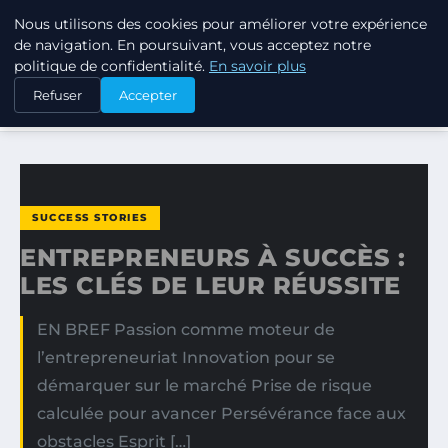
Nous utilisons des cookies pour améliorer votre expérience
TUEZ-LES TOUS
de navigation. En poursuivant, vous acceptez notre
politique de confidentialité.
En savoir plus
ACCUEIL
SUCCESS STORIES
Refuser
Accepter
ENTREPRENEURS À SUCCÈS : LES CLÉS DE LEUR RÉUSSITE
SUCCESS STORIES
ENTREPRENEURS À SUCCÈS :
LES CLÉS DE LEUR RÉUSSITE
EN BREF Passion comme moteur de
l’entrepreneuriat Innovation pour se
démarquer sur le marché Prise de risque
calculée pour avancer Persévérance face aux
obstacles Esprit […]