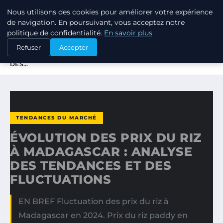
Nous utilisons des cookies pour améliorer votre expérience
TUEZ-LES TOUS
de navigation. En poursuivant, vous acceptez notre
politique de confidentialité.
En savoir plus
ACCUEIL
TENDANCES DU MARCHÉ
Refuser
Accepter
ÉVOLUTION DES PRIX DU RIZ À MADAGASCAR : ANALYSE
DES…
TENDANCES DU MARCHÉ
ÉVOLUTION DES PRIX DU RIZ
À MADAGASCAR : ANALYSE
DES TENDANCES ET DES
FLUCTUATIONS
EN BREF Fluctuation des prix du riz à
Madagascar en 2024. Prix du riz paddy en