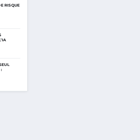
DE RISQUE
S
’IA
SEUL
: