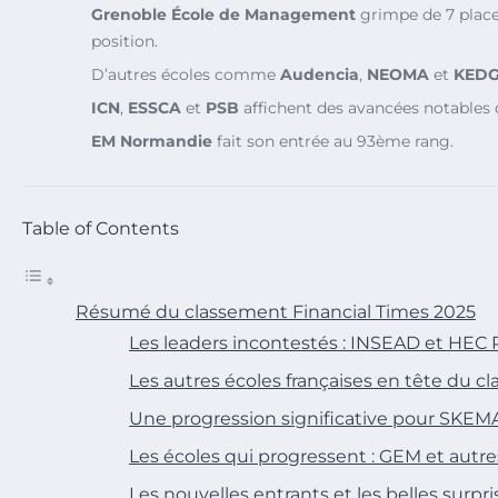
Grenoble École de Management
grimpe de 7 place
position.
D’autres écoles comme
Audencia
,
NEOMA
et
KED
ICN
,
ESSCA
et
PSB
affichent des avancées notables 
EM Normandie
fait son entrée au 93ème rang.
Table of Contents
Résumé du classement Financial Times 2025
Les leaders incontestés : INSEAD et HEC P
Les autres écoles françaises en tête du 
Une progression significative pour SKEM
Les écoles qui progressent : GEM et autre
Les nouvelles entrants et les belles surpri