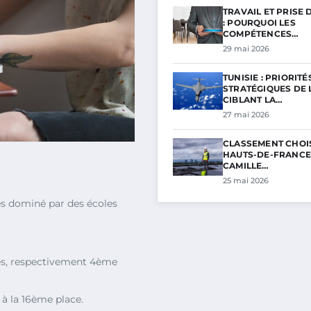
TRAVAIL ET PRISE 
: POURQUOI LES
COMPÉTENCES…
29 mai 2026
TUNISIE : PRIORITÉ
STRATÉGIQUES DE L
CIBLANT LA…
27 mai 2026
CLASSEMENT CHOI
HAUTS-DE-FRANCE 
CAMILLE…
25 mai 2026
 dominé par des écoles
es, respectivement 4ème
 à la 16ème place.