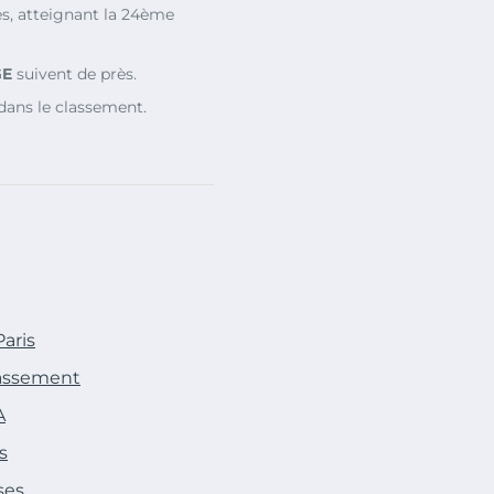
s, atteignant la 24ème
GE
suivent de près.
dans le classement.
aris
classement
A
s
ses