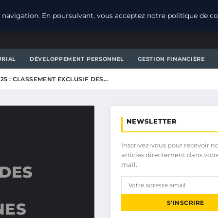
navigation. En poursuivant, vous acceptez notre politique de con
URIAL
DÉVELOPPEMENT PERSONNEL
GESTION FINANCIÈRE
025 : CLASSEMENT EXCLUSIF DES…
NEWSLETTER
Inscrivez-vous pour recevoir n
articles directement dans votr
mail.
 DES
S'INSCRIRE
NES