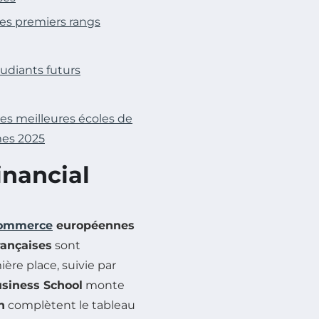
es premiers rangs
udiants futurs
es meilleures écoles de
mes 2025
nancial
commerce
européennes
rançaises
sont
ère place, suivie par
siness School
monte
n
complètent le tableau