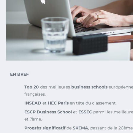
EN BREF
Top 20
des meilleures
business schools
européennes
françaises.
INSEAD
et
HEC Paris
en tête du classement.
ESCP Business School
et
ESSEC
parmi les meilleur
et 7ème.
Progrès significatif
de
SKEMA
, passant de la 26ème