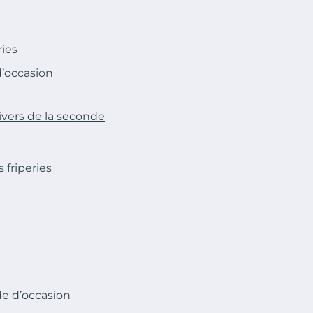
ries
d’occasion
ivers de la seconde
 friperies
e d’occasion