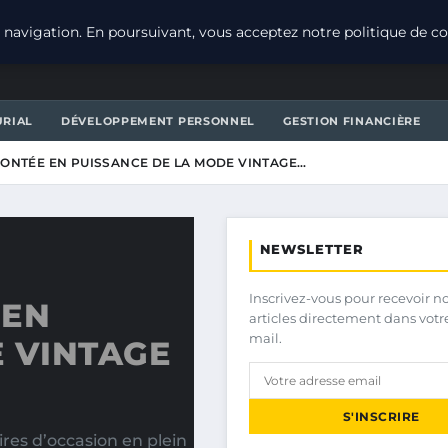
navigation. En poursuivant, vous acceptez notre politique de con
URIAL
DÉVELOPPEMENT PERSONNEL
GESTION FINANCIÈRE
 MONTÉE EN PUISSANCE DE LA MODE VINTAGE…
NEWSLETTER
Inscrivez-vous pour recevoir n
 EN
articles directement dans votr
mail.
 VINTAGE
S'INSCRIRE
es d’occasion en plein