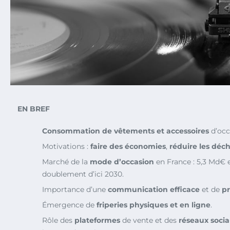
EN BREF
Consommation de vêtements et accessoires
d’occ
Motivations :
faire des économies
,
réduire les déc
Marché de la
mode d’occasion
en France : 5,3 Md€ e
doublement d’ici 2030.
Importance d’une
communication efficace
et de
pr
Émergence de
friperies physiques et en ligne
.
Rôle des
plateformes
de vente et des
réseaux soci