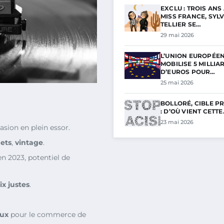
EXCLU : TROIS ANS
MISS FRANCE, SYLV
TELLIER SE…
29 mai 2026
L’UNION EUROPÉE
MOBILISE 5 MILLIA
D’EUROS POUR…
25 mai 2026
BOLLORÉ, CIBLE PR
: D’OÙ VIENT CETT
23 mai 2026
asion en plein essor.
hets
,
vintage
.
n 2023, potentiel de
ix justes
.
aux
pour le commerce de