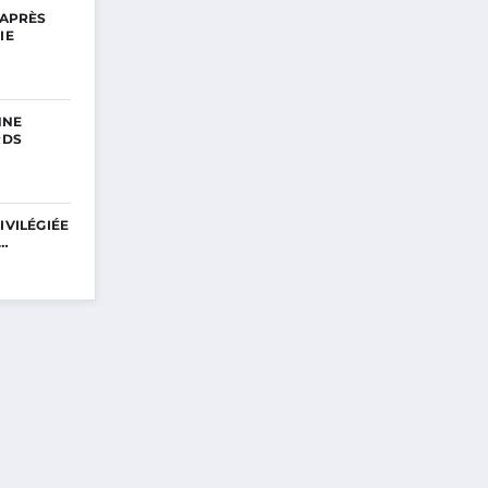
 APRÈS
IE
NNE
RDS
IVILÉGIÉE
E…