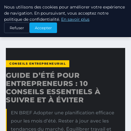
Nous utilisons des cookies pour améliorer votre expérience
TUEZ-LES TOUS
de navigation. En poursuivant, vous acceptez notre
politique de confidentialité.
En savoir plus
ACCUEIL
CONSEILS ENTREPRENEURIAL
Refuser
Accepter
GUIDE D’ÉTÉ POUR ENTREPRENEURS : 10 CONSEILS…
CONSEILS ENTREPRENEURIAL
GUIDE D’ÉTÉ POUR
ENTREPRENEURS : 10
CONSEILS ESSENTIELS À
SUIVRE ET À ÉVITER
EN BREF Adopter une planification efficace
pour les mois d’été. Rester à jour avec les
tendances du marché. Équilibrer travail et