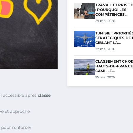
TRAVAIL ET PRISE 
: POURQUOI LES
COMPÉTENCES…
29 mai 2026
TUNISIE : PRIORITÉ
STRATÉGIQUES DE L
CIBLANT LA…
27 mai 2026
CLASSEMENT CHOI
HAUTS-DE-FRANCE 
CAMILLE…
25 mai 2026
l accessible après
classe
ve et approche
 pour renforcer