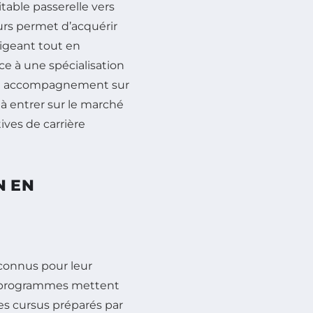
table passerelle vers
urs permet d’acquérir
igeant tout en
e à une spécialisation
’un accompagnement sur
ives de carrière
N EN
connus pour leur
s programmes mettent
s cursus préparés par