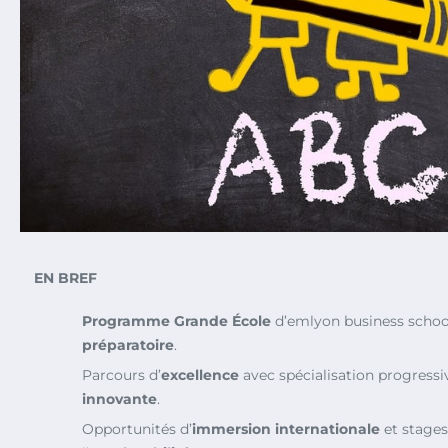
EN BREF
Programme Grande École
d’emlyon business schoo
préparatoire
.
Parcours d’
excellence
avec spécialisation progressi
innovante
.
Opportunités d’
immersion internationale
et stages