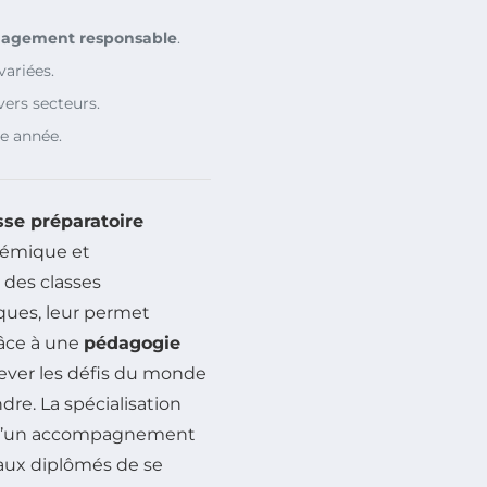
gagement responsable
.
variées.
ers secteurs.
e année.
sse préparatoire
adémique et
 des classes
fiques, leur permet
râce à une
pédagogie
elever les défis du monde
re. La spécialisation
 qu’un accompagnement
aux diplômés de se