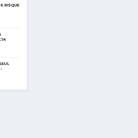
DE RISQUE
S
’IA
SEUL
: