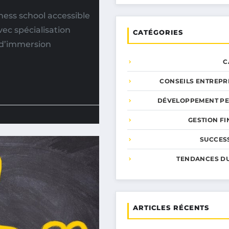
ss school accessible
vec spécialisation
CATÉGORIES
 d’immersion
C
CONSEILS ENTREPR
DÉVELOPPEMENT P
GESTION F
SUCCESS
TENDANCES D
ARTICLES RÉCENTS