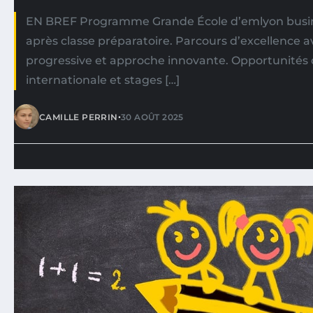
EN BREF Programme Grande École d’emlyon busine
après classe préparatoire. Parcours d’excellence a
progressive et approche innovante. Opportunités
internationale et stages […]
•
CAMILLE PERRIN
30 AOÛT 2025