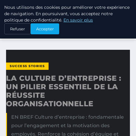
Nous utilisons des cookies pour améliorer votre expérience
TUEZ-LES TOUS
de navigation. En poursuivant, vous acceptez notre
politique de confidentialité.
En savoir plus
ACCUEIL
SUCCESS STORIES
Refuser
Accepter
LA CULTURE D’ENTREPRISE : UN PILIER ESSENTIEL DE LA…
SUCCESS STORIES
LA CULTURE D’ENTREPRISE :
UN PILIER ESSENTIEL DE LA
RÉUSSITE
ORGANISATIONNELLE
EN BREF Culture d’entreprise : fondamentale
pour l’engagement et la motivation des
employés. Renforce la cohésion d’équipe et