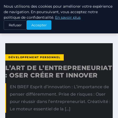
Nous utilisons des cookies pour améliorer votre expérience
TUEZ-LES TOUS
de navigation. En poursuivant, vous acceptez notre
politique de confidentialité.
En savoir plus
ACCUEIL
DÉVELOPPEMENT PERSONNEL
Refuser
Accepter
L’ART DE L’ENTREPRENEURIAT : OSER CRÉER ET INNOVER
DÉVELOPPEMENT PERSONNEL
L’ART DE L’ENTREPRENEURIAT
: OSER CRÉER ET INNOVER
EN BREF Esprit d’innovation : L’importance de
penser différemment. Prise de risques : Oser
pour réussir dans l’entrepreneuriat. Créativité :
Le moteur essentiel de la […]