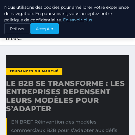
Nous utilisons des cookies pour améliorer votre expérience
TUEZ-LES TOUS
de navigation. En poursuivant, vous acceptez notre
politique de confidentialité.
En savoir plus
ACCUEIL
TENDANCES DU MARCHÉ
Refuser
Accepter
LE B2B SE TRANSFORME : LES ENTREPRISES REPENSENT
LEURS…
TENDANCES DU MARCHÉ
LE B2B SE TRANSFORME : LES
ENTREPRISES REPENSENT
LEURS MODÈLES POUR
S’ADAPTER
EN BREF Réinvention des modèles
commerciaux B2B pour s’adapter aux défis