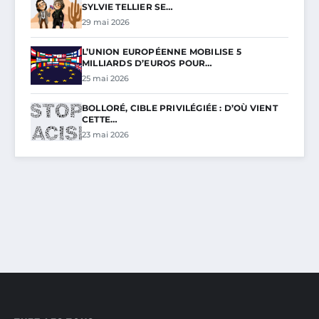
SYLVIE TELLIER SE…
29 mai 2026
L’UNION EUROPÉENNE MOBILISE 5
MILLIARDS D’EUROS POUR…
25 mai 2026
BOLLORÉ, CIBLE PRIVILÉGIÉE : D’OÙ VIENT
CETTE…
23 mai 2026