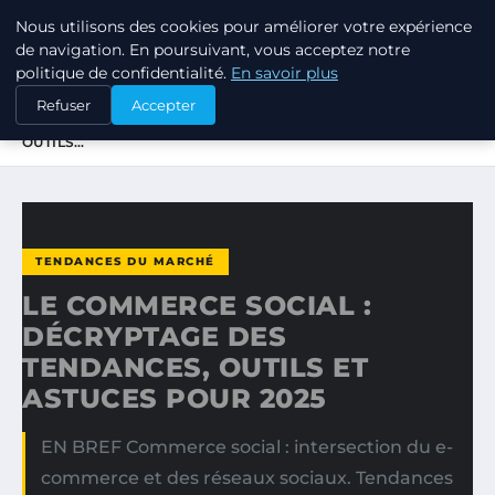
Nous utilisons des cookies pour améliorer votre expérience
TUEZ-LES TOUS
de navigation. En poursuivant, vous acceptez notre
politique de confidentialité.
En savoir plus
ACCUEIL
TENDANCES DU MARCHÉ
Refuser
Accepter
LE COMMERCE SOCIAL : DÉCRYPTAGE DES TENDANCES,
OUTILS…
TENDANCES DU MARCHÉ
LE COMMERCE SOCIAL :
DÉCRYPTAGE DES
TENDANCES, OUTILS ET
ASTUCES POUR 2025
EN BREF Commerce social : intersection du e-
commerce et des réseaux sociaux. Tendances