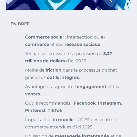
EN BREF
Commerce social
: intersection du
e-
commerce
et des
réseaux sociaux
.
Tendances croissantes : prévision de
3,37
trillions de dollars
d’ici 2028.
Moins de
friction
dans le processus d’achat
grâce aux
outils intégrés
.
Avantages : augmente l’
engagement
et les
ventes
.
Outils recommandés :
Facebook
,
Instagram
,
Pinterest
,
TikTok
.
Importance du
mobile
: 44,2% des ventes e-
commerce attendues d’ici 2025.
Utilisation de
messagerie instantanée
et de