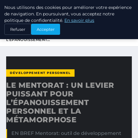
Nous utilisons des cookies pour améliorer votre expérience
TUEZ-LES TOUS
de navigation. En poursuivant, vous acceptez notre
politique de confidentialité.
En savoir plus
ACCUEIL
DÉVELOPPEMENT PERSONNEL
Refuser
Accepter
LE MENTORAT : UN LEVIER PUISSANT POUR
L’ÉPANOUISSEMENT…
DÉVELOPPEMENT PERSONNEL
LE MENTORAT : UN LEVIER
PUISSANT POUR
L’ÉPANOUISSEMENT
PERSONNEL ET LA
MÉTAMORPHOSE
EN BREF Mentorat: outil de développement