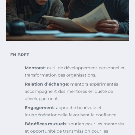
EN BREF
Mentorat
: outil de développement personnel et
transformation des organisations.
Relation d’échange
: mentors expérimentés
accompagnent des mentorés en quête de
développement.
Engagement
: approche bénévole et
intergénérationnelle favorisant la confiance.
Bénéfices mutuels
: soutien pour les mentorés
et opportunité de transmission pour les