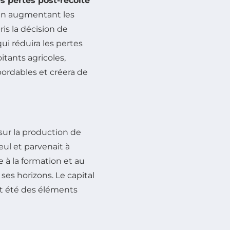
es pertes post-récolte
t en augmentant les
pris la décision de
i réduira les pertes
itants agricoles,
abordables et créera de
sur la production de
 seul et parvenait à
 à la formation et au
 ses horizons. Le capital
nt été des éléments