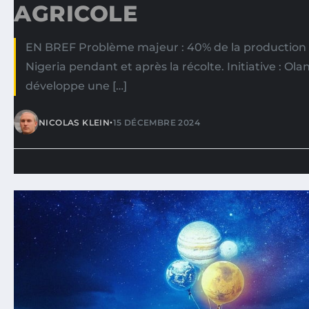
AGRICOLE
EN BREF Problème majeur : 40% de la production 
Nigeria pendant et après la récolte. Initiative : O
développe une […]
•
NICOLAS KLEIN
15 DÉCEMBRE 2024