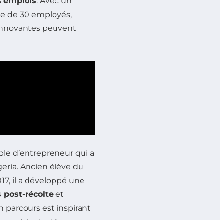
s
emplois
. Avec un
e de 30 employés,
s innovantes peuvent
le d’entrepreneur qui a
geria. Ancien élève du
17, il a développé une
 post-récolte
et
n parcours est inspirant