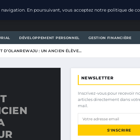
navigation. En poursuivant, vous acceptez notre politique de con
URIAL
DÉVELOPPEMENT PERSONNEL
GESTION FINANCIÈRE
T D’OLANREWAJU : UN ANCIEN ÉLÈVE…
NEWSLETTER
Inscrivez-vous pour recevoir n
NT
articles directement dans votr
mail.
NCIEN
A
S'INSCRIRE
UR