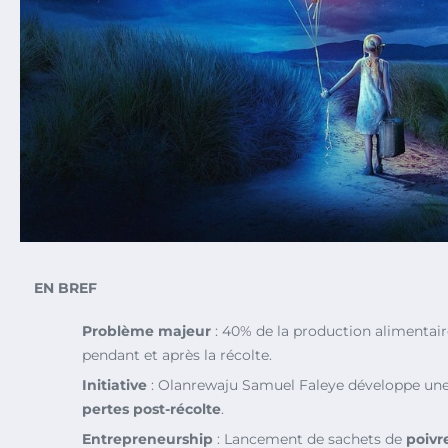
EN BREF
Problème majeur
: 40% de la production alimentair
pendant et après la récolte.
Initiative
: Olanrewaju Samuel Faleye développe une 
pertes post-récolte
.
Entrepreneurship
: Lancement de sachets de
poivr