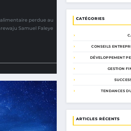
CATÉGORIES
alimentaire perdue au
lanrewaju Samuel Faleye
C
CONSEILS ENTREPR
DÉVELOPPEMENT P
GESTION F
SUCCESS
TENDANCES D
ARTICLES RÉCENTS