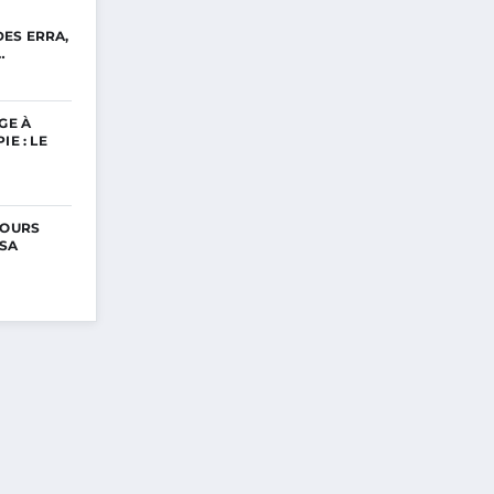
ES ERRA,
…
GE À
IE : LE
COURS
 SA