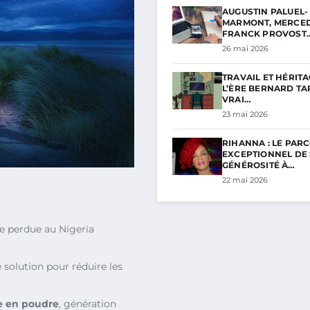
AUGUSTIN PALUEL-
MARMONT, MERCED
FRANCK PROVOST
26 mai 2026
TRAVAIL ET HÉRITA
L’ÈRE BERNARD TAP
VRAI…
23 mai 2026
RIHANNA : LE PAR
EXCEPTIONNEL DE
GÉNÉROSITÉ À…
22 mai 2026
e perdue au Nigeria
solution pour réduire les
e en poudre
, génération