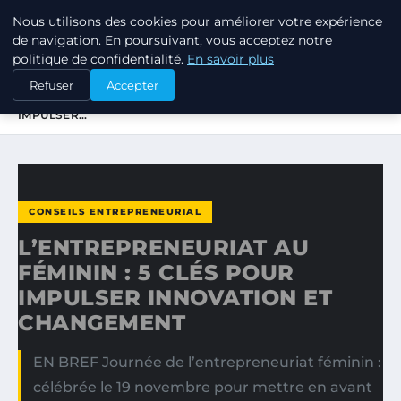
Nous utilisons des cookies pour améliorer votre expérience
TUEZ-LES TOUS
de navigation. En poursuivant, vous acceptez notre
politique de confidentialité.
En savoir plus
ACCUEIL
CONSEILS ENTREPRENEURIAL
Refuser
Accepter
L’ENTREPRENEURIAT AU FÉMININ : 5 CLÉS POUR
IMPULSER…
CONSEILS ENTREPRENEURIAL
L’ENTREPRENEURIAT AU
FÉMININ : 5 CLÉS POUR
IMPULSER INNOVATION ET
CHANGEMENT
EN BREF Journée de l’entrepreneuriat féminin :
célébrée le 19 novembre pour mettre en avant