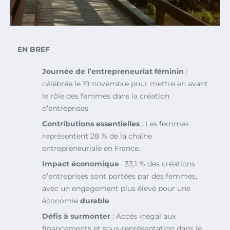
EN BREF
Journée de l’entrepreneuriat féminin
:
célébrée le 19 novembre pour mettre en avant
le rôle des femmes dans la création
d’entreprises.
Contributions essentielles
: Les femmes
représentent 28 % de la chaîne
entrepreneuriale en France.
Impact économique
: 33,1 % des créations
d’entreprises sont portées par des femmes,
avec un engagement plus élevé pour une
économie
durable
.
Défis à surmonter
: Accès inégal aux
financements et sous-représentation dans le