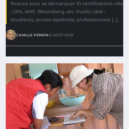
finance pour se démarquer 10 certifications clés
: CFA, AMF, Bloomberg, etc. Public ciblé :
étudiants, jeunes diplômés, professionnels […]
•
CAMILLE PERRIN
3 AOÛT 2025