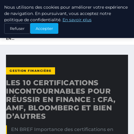
Nous utilisons des cookies pour améliorer votre expérience
TUEZ-LES TOUS
de navigation. En poursuivant, vous acceptez notre
politique de confidentialité.
En savoir plus
ACCUEIL
GESTION FINANCIÈRE
Refuser
Accepter
LES 10 CERTIFICATIONS INCONTOURNABLES POUR RÉUSSIR
EN…
GESTION FINANCIÈRE
LES 10 CERTIFICATIONS
INCONTOURNABLES POUR
RÉUSSIR EN FINANCE : CFA,
AMF, BLOOMBERG ET BIEN
D’AUTRES
EN BREF Importance des certifications en