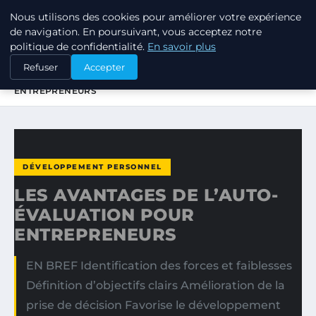
Nous utilisons des cookies pour améliorer votre expérience
TUEZ-LES TOUS
de navigation. En poursuivant, vous acceptez notre
politique de confidentialité.
En savoir plus
ACCUEIL
DÉVELOPPEMENT PERSONNEL
Refuser
Accepter
LES AVANTAGES DE L’AUTO-ÉVALUATION POUR
ENTREPRENEURS
DÉVELOPPEMENT PERSONNEL
LES AVANTAGES DE L’AUTO-
ÉVALUATION POUR
ENTREPRENEURS
EN BREF Identification des forces et faiblesses
Définition d’objectifs clairs Amélioration de la
prise de décision Favorise le développement