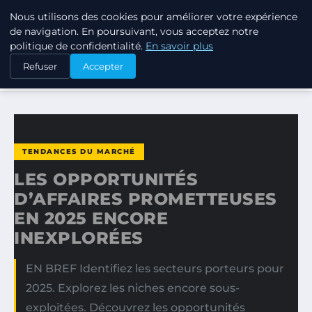
Nous utilisons des cookies pour améliorer votre expérience
TUEZ-LES TOUS
de navigation. En poursuivant, vous acceptez notre
politique de confidentialité.
En savoir plus
ACCUEIL
TENDANCES DU MARCHÉ
Refuser
Accepter
LES OPPORTUNITÉS D’AFFAIRES PROMETTEUSES EN 2025…
TENDANCES DU MARCHÉ
LES OPPORTUNITÉS
D’AFFAIRES PROMETTEUSES
EN 2025 ENCORE
INEXPLORÉES
EN BREF Identifiez les secteurs porteurs pour
2025. Explorez les niches encore sous-
exploitées. Découvrez les opportunités