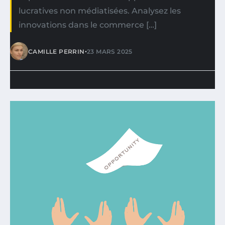
lucratives non médiatisées. Analysez les
innovations dans le commerce […]
•
CAMILLE PERRIN
23 MARS 2025