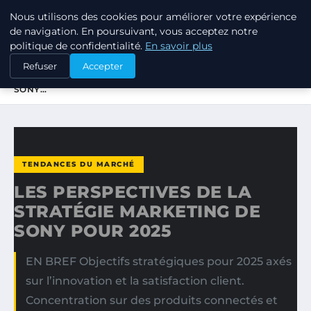
Nous utilisons des cookies pour améliorer votre expérience
TUEZ-LES TOUS
de navigation. En poursuivant, vous acceptez notre
politique de confidentialité.
En savoir plus
ACCUEIL
TENDANCES DU MARCHÉ
Refuser
Accepter
LES PERSPECTIVES DE LA STRATÉGIE MARKETING DE
SONY…
TENDANCES DU MARCHÉ
LES PERSPECTIVES DE LA
STRATÉGIE MARKETING DE
SONY POUR 2025
EN BREF Objectifs stratégiques pour 2025 axés
sur l’innovation et la satisfaction client.
Concentration sur des produits connectés et