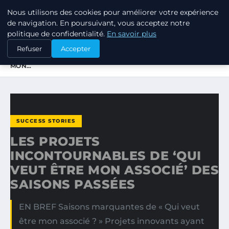
Nous utilisons des cookies pour améliorer votre expérience
TUEZ-LES TOUS
de navigation. En poursuivant, vous acceptez notre
politique de confidentialité.
En savoir plus
ACCUEIL
SUCCESS STORIES
Refuser
Accepter
LES PROJETS INCONTOURNABLES DE ‘QUI VEUT ÊTRE
MON…
SUCCESS STORIES
LES PROJETS
INCONTOURNABLES DE ‘QUI
VEUT ÊTRE MON ASSOCIÉ’ DES
SAISONS PASSÉES
EN BREF Saisons marquantes de « Qui veut
être mon associé ? » Projets innovants ayant