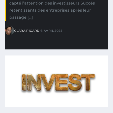
capté l’attention des investisseurs Succès
retentissants des entreprises après leur
passage […]
•
CLARA PICARD
8 AVRIL 2025