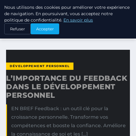
Nous utilisons des cookies pour améliorer votre expérience
TUEZ-LES TOUS
de navigation. En poursuivant, vous acceptez notre
politique de confidentialité.
En savoir plus
ACCUEIL
DÉVELOPPEMENT PERSONNEL
Refuser
Accepter
L’IMPORTANCE DU FEEDBACK DANS LE DÉVELOPPEMENT…
DÉVELOPPEMENT PERSONNEL
L’IMPORTANCE DU FEEDBACK
DANS LE DÉVELOPPEMENT
PERSONNEL
EN BREF Feedback : un outil clé pour la
croissance personnelle. Transforme vos
compétences et booste la confiance. Améliore
la connaissance de soi et les […]