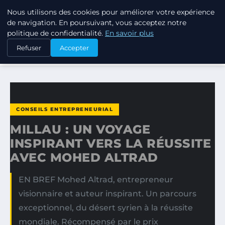
Nous utilisons des cookies pour améliorer votre expérience
TUEZ-LES TOUS
de navigation. En poursuivant, vous acceptez notre
politique de confidentialité.
En savoir plus
ACCUEIL
CONSEILS ENTREPRENEURIAL
Refuser
Accepter
MILLAU : UN VOYAGE INSPIRANT VERS LA RÉUSSITE AVEC…
CONSEILS ENTREPRENEURIAL
MILLAU : UN VOYAGE
INSPIRANT VERS LA RÉUSSITE
AVEC MOHED ALTRAD
EN BREF Mohed Altrad, entrepreneur
visionnaire et auteur inspirant. Un parcours
exceptionnel, du désert syrien à la réussite
mondiale. Récompensé par le prix