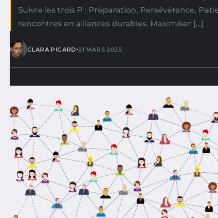
Suivre les trois P : Préparation, Persévérance, Pat
rencontres en alliances durables. Maximiser […]
•
CLARA PICARD
21 MARS 2025