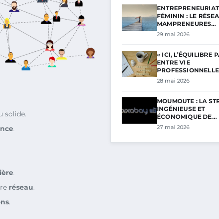
ENTREPRENEURIAT
FÉMININ : LE RÉSE
MAMPRENEURES…
29 mai 2026
« ICI, L’ÉQUILIBRE 
ENTRE VIE
PROFESSIONNELL
28 mai 2026
MOUMOUTE : LA ST
INGÉNIEUSE ET
 solide.
ÉCONOMIQUE DE…
27 mai 2026
ence
.
ière
.
tre
réseau
.
ons
.