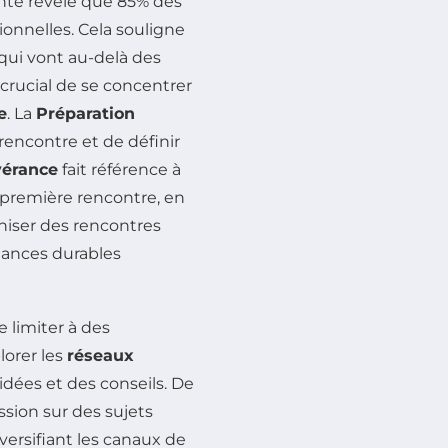
cente révèle que 85% des
onnelles. Cela souligne
qui vont au-delà des
 crucial de se concentrer
e
. La
Préparation
rencontre et de définir
vérance
fait référence à
 première rencontre, en
niser des rencontres
lliances durables
e limiter à des
lorer les
réseaux
dées et des conseils. De
ssion sur des sujets
versifiant les canaux de