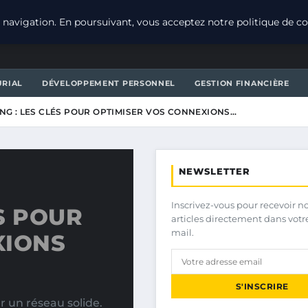
navigation. En poursuivant, vous acceptez notre politique de con
URIAL
DÉVELOPPEMENT PERSONNEL
GESTION FINANCIÈRE
G : LES CLÉS POUR OPTIMISER VOS CONNEXIONS…
NEWSLETTER
Inscrivez-vous pour recevoir n
S POUR
articles directement dans votr
mail.
XIONS
S'INSCRIRE
 un réseau solide.