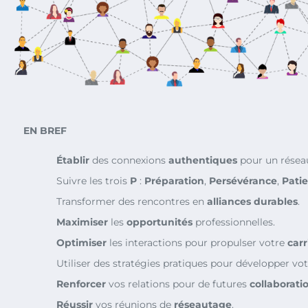
EN BREF
Établir
des connexions
authentiques
pour un réseau
Suivre les trois
P
:
Préparation
,
Persévérance
,
Pati
Transformer des rencontres en
alliances durables
.
Maximiser
les
opportunités
professionnelles.
Optimiser
les interactions pour propulser votre
carr
Utiliser des stratégies pratiques pour développer vo
Renforcer
vos relations pour de futures
collaborati
Réussir
vos réunions de
réseautage
.