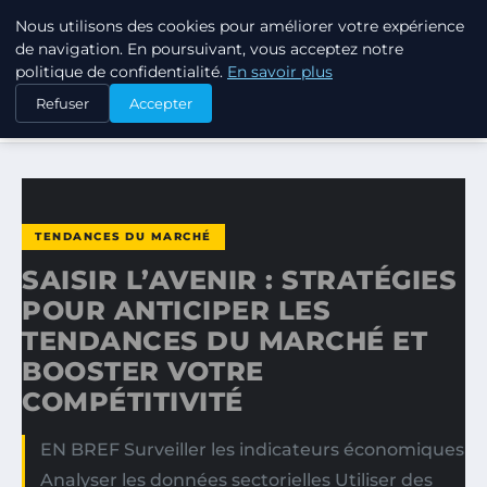
Nous utilisons des cookies pour améliorer votre expérience
TUEZ-LES TOUS
de navigation. En poursuivant, vous acceptez notre
politique de confidentialité.
En savoir plus
ACCUEIL
TENDANCES DU MARCHÉ
Refuser
Accepter
SAISIR L’AVENIR : STRATÉGIES POUR ANTICIPER LES…
TENDANCES DU MARCHÉ
SAISIR L’AVENIR : STRATÉGIES
POUR ANTICIPER LES
TENDANCES DU MARCHÉ ET
BOOSTER VOTRE
COMPÉTITIVITÉ
EN BREF Surveiller les indicateurs économiques
Analyser les données sectorielles Utiliser des