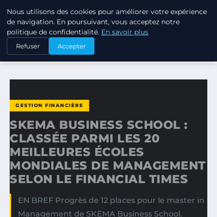
Nous utilisons des cookies pour améliorer votre expérience
TUEZ-LES TOUS
de navigation. En poursuivant, vous acceptez notre
politique de confidentialité.
En savoir plus
ACCUEIL
GESTION FINANCIÈRE
Refuser
Accepter
SKEMA BUSINESS SCHOOL : CLASSÉE PARMI LES 20…
GESTION FINANCIÈRE
SKEMA BUSINESS SCHOOL :
CLASSÉE PARMI LES 20
MEILLEURES ÉCOLES
MONDIALES DE MANAGEMENT
SELON LE FINANCIAL TIMES
EN BREF Progrès de 12 places pour le master in
Management de SKEMA Business School.