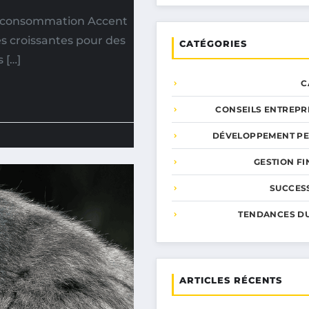
e consommation Accent
es croissantes pour des
CATÉGORIES
 […]
C
CONSEILS ENTREPR
DÉVELOPPEMENT P
GESTION F
SUCCESS
TENDANCES D
ARTICLES RÉCENTS