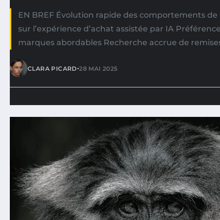
EN BREF Évolution rapide des comportements d
sur l’expérience d’achat assistée par IA Préférenc
marques abordables Recherche accrue de remises
•
CLARA PICARD
28 MAI 2025