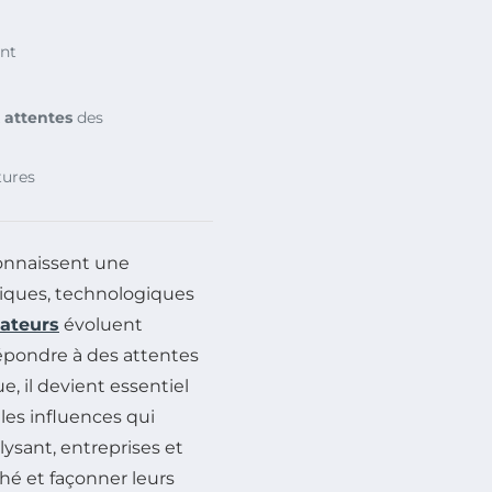
ent
x
attentes
des
tures
nnaissent une
iques, technologiques
ateurs
évoluent
épondre à des attentes
, il devient essentiel
les influences qui
ysant, entreprises et
é et façonner leurs