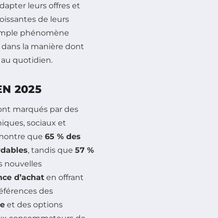
dapter leurs offres et
oissantes de leurs
simple phénomène
 dans la manière dont
 au quotidien.
N 2025
ont marqués par des
iques, sociaux et
 montre que
65 % des
rdables
, tandis que
57 %
es nouvelles
nce d’achat
en offrant
éférences des
ne
et des options