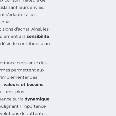
ux consommateurs de
sfaisant leurs envies.
nt s’adapter à ces
s que
isions d’achat. Ainsi, les
eulement à la
sensibilité
ésir de contribuer à un
ortance croissante des
formes permettent aux
 d’implémenter des
es
valeurs et besoins
utures, plus
luence sur la
dynamique
soulignant l’importance
évolutions des attentes