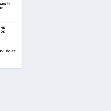
 APRÈS
IE
NNE
RDS
IVILÉGIÉE
E…