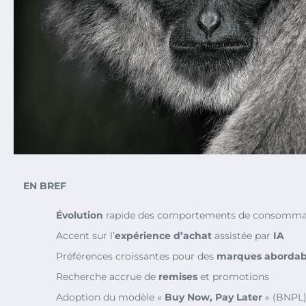
EN BREF
Évolution
rapide des comportements de consomma
Accent sur l’
expérience d’achat
assistée par
IA
Préférences croissantes pour des
marques abordab
Recherche accrue de
remises
et promotions
Adoption du modèle «
Buy Now, Pay Later
» (BNPL