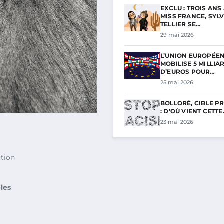
EXCLU : TROIS ANS
MISS FRANCE, SYLV
TELLIER SE…
29 mai 2026
L’UNION EUROPÉE
MOBILISE 5 MILLIA
D’EUROS POUR…
25 mai 2026
BOLLORÉ, CIBLE PR
: D’OÙ VIENT CETT
23 mai 2026
tion
les
)