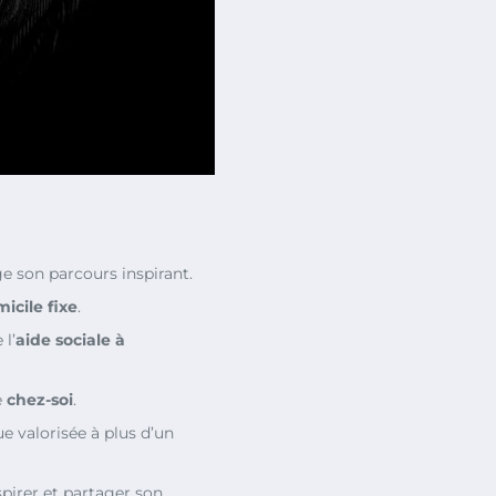
ge son parcours inspirant.
icile fixe
.
 l’
aide sociale à
e
chez-soi
.
e valorisée à plus d’un
spirer et partager son