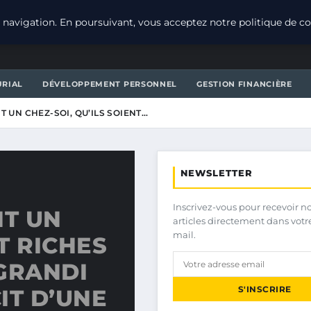
navigation. En poursuivant, vous acceptez notre politique de con
URIAL
DÉVELOPPEMENT PERSONNEL
GESTION FINANCIÈRE
T UN CHEZ-SOI, QU’ILS SOIENT…
NEWSLETTER
Inscrivez-vous pour recevoir n
NT UN
articles directement dans votr
mail.
T RICHES
 GRANDI
S'INSCRIRE
IT D’UNE