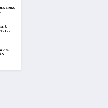
ES ERRA,
…
GE À
IE : LE
COURS
 SA