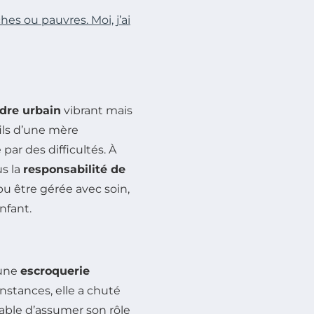
hes ou pauvres. Moi, j’ai
dre urbain
vibrant mais
fils d’une mère
ar des difficultés. À
us la
responsabilité de
 pu être gérée avec soin,
nfant.
 une
escroquerie
onstances, elle a chuté
pable d’assumer son rôle