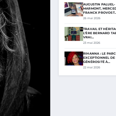
AUGUSTIN PALUEL-
MARMONT, MERCED
FRANCK PROVOST
26 mai 2026
TRAVAIL ET HÉRITA
L’ÈRE BERNARD TAP
VRAI…
23 mai 2026
RIHANNA : LE PAR
EXCEPTIONNEL DE
GÉNÉROSITÉ À…
22 mai 2026