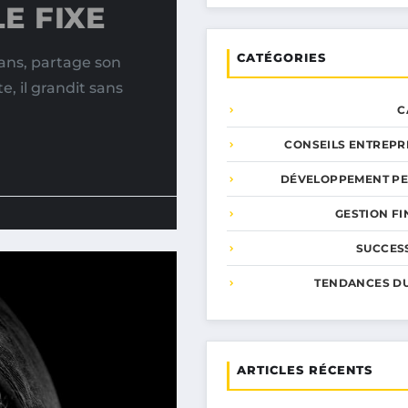
E FIXE
CATÉGORIES
ans, partage son
e, il grandit sans
C
CONSEILS ENTREPR
DÉVELOPPEMENT P
GESTION F
SUCCESS
TENDANCES D
ARTICLES RÉCENTS