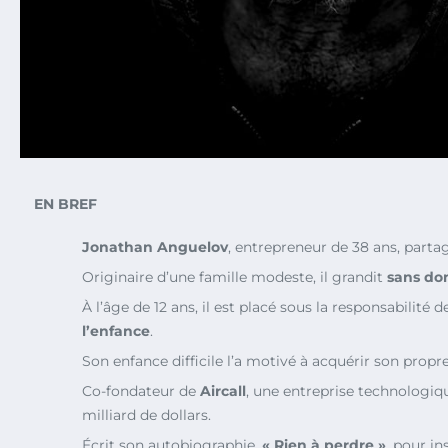
EN BREF
Jonathan Anguelov
, entrepreneur de 38 ans, parta
Originaire d’une famille modeste, il grandit
sans dom
À l’âge de 12 ans, il est placé sous la responsabilité de
l’enfance
.
Son enfance difficile l’a motivé à acquérir son propr
Co-fondateur de
Aircall
, une entreprise technologiqu
milliard de dollars.
Écrit son autobiographie,
« Rien à perdre »
, pour in