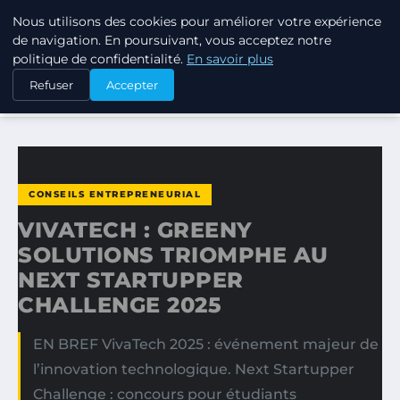
Nous utilisons des cookies pour améliorer votre expérience
TUEZ-LES TOUS
de navigation. En poursuivant, vous acceptez notre
politique de confidentialité.
En savoir plus
ACCUEIL
CONSEILS ENTREPRENEURIAL
Refuser
Accepter
VIVATECH : GREENY SOLUTIONS TRIOMPHE AU NEXT…
CONSEILS ENTREPRENEURIAL
VIVATECH : GREENY
SOLUTIONS TRIOMPHE AU
NEXT STARTUPPER
CHALLENGE 2025
EN BREF VivaTech 2025 : événement majeur de
l’innovation technologique. Next Startupper
Challenge : concours pour étudiants