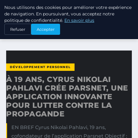
Nous utilisons des cookies pour améliorer votre expérience
TUEZ-LES TOUS
de navigation. En poursuivant, vous acceptez notre
politique de confidentialité.
En savoir plus
ACCUEIL
DÉVELOPPEMENT PERSONNEL
Refuser
Accepter
À 19 ANS, CYRUS NIKOLAI PAHLAVI CRÉE PARSNET, UNE…
DÉVELOPPEMENT PERSONNEL
À 19 ANS, CYRUS NIKOLAI
PAHLAVI CRÉE PARSNET, UNE
APPLICATION INNOVANTE
POUR LUTTER CONTRE LA
PROPAGANDE
EN BREF Cyrus Nikolai Pahlavi, 19 ans,
cofondateur de l’application Parsnet Objectif :