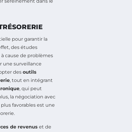
er sereinement dans le
 TRÉSORERIE
ielle pour garantir la
effet, des études
 à cause de problèmes
ir une surveillance
dopter des
outils
erie
, tout en intégrant
tronique
, qui peut
us, la négociation avec
plus favorables est une
orerie.
rces de revenus
et de