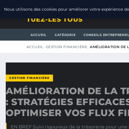
LUNDI 10 AOÛT 2026
Nous utilisons des cookies pour améliorer votre expérience de 
TUEZ-LES TOUS
ACCUEIL
CATÉGORIE
CONSEILS ENTREPRENE
ACCUEIL
GESTION FINANCIÈRE
AMÉLIORATION DE L
GESTION FINANCIÈRE
AMÉLIORATION DE LA T
: STRATÉGIES EFFICACE
OPTIMISER VOS FLUX F
EN BREF Suivi rigoureux de la trésorerie pour une m