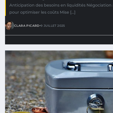
Anticipation des besoins en liquidités Négociation 
pour optimiser les coûts Mise […]
•
CLARA PICARD
9 JUILLET 2025