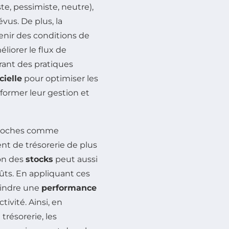
te, pessimiste, neutre),
vus. De plus, la
nir des conditions de
iorer le flux de
orant des pratiques
cielle
pour optimiser les
sformer leur gestion et
pproches comme
ent de trésorerie de plus
ion des
stocks
peut aussi
oûts. En appliquant ces
teindre une
performance
tivité. Ainsi, en
trésorerie, les