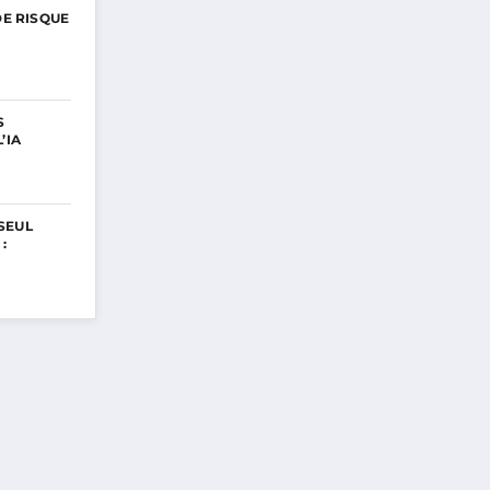
DE RISQUE
S
’IA
SEUL
: