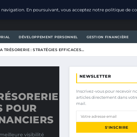
navigation. En poursuivant, vous acceptez notre politique de con
URIAL
DÉVELOPPEMENT PERSONNEL
GESTION FINANCIÈRE
A TRÉSORERIE : STRATÉGIES EFFICACES…
NEWSLETTER
Inscrivez-vous pour recevoir n
RÉSORERIE
articles directement dans votr
mail.
S POUR
INANCIERS
S'INSCRIRE
eilleure visibilité