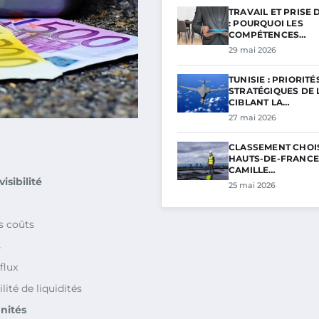
TRAVAIL ET PRISE 
: POURQUOI LES
COMPÉTENCES…
29 mai 2026
TUNISIE : PRIORITÉ
STRATÉGIQUES DE L
CIBLANT LA…
27 mai 2026
CLASSEMENT CHOI
HAUTS-DE-FRANCE 
CAMILLE…
isibilité
25 mai 2026
s coûts
s
flux
lité de liquidités
nités