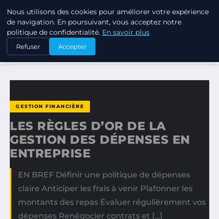
Nous utilisons des cookies pour améliorer votre expérience
TUEZ-LES TOUS
de navigation. En poursuivant, vous acceptez notre
politique de confidentialité.
En savoir plus
ACCUEIL
GESTION FINANCIÈRE
Refuser
Accepter
LES RÈGLES D’OR DE LA GESTION DES DÉPENSES EN…
GESTION FINANCIÈRE
LES RÈGLES D’OR DE LA
GESTION DES DÉPENSES EN
ENTREPRISE
EN BREF Définir une politique de dépenses
claire Anticiper les frais à venir Plafonner les
montants des repas Évaluer régulièrement vos
dépenses Renégocier contrats et […]