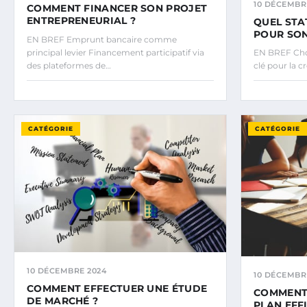
10 DÉCEMBR
COMMENT FINANCER SON PROJET
ENTREPRENEURIAL ?
QUEL STA
POUR SON
EN BREF Emprunt bancaire comme
principal levier Financement participatif via
EN BREF Choi
des plateformes de…
clé pour la c
CATÉGORIE
CATÉGORIE
10 DÉCEMBRE 2024
10 DÉCEMBR
COMMENT EFFECTUER UNE ÉTUDE
COMMENT 
DE MARCHÉ ?
PLAN EFF