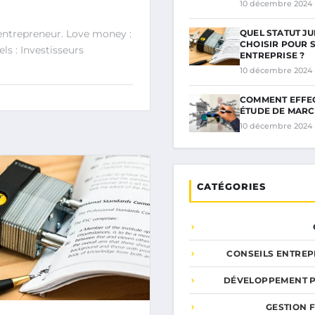
10 décembre 2024
QUEL STATUT JU
entrepreneur. Love money :
CHOISIR POUR 
ls : Investisseurs
ENTREPRISE ?
10 décembre 2024
COMMENT EFFE
ÉTUDE DE MARC
10 décembre 2024
CATÉGORIES
CONSEILS ENTREP
DÉVELOPPEMENT 
GESTION 