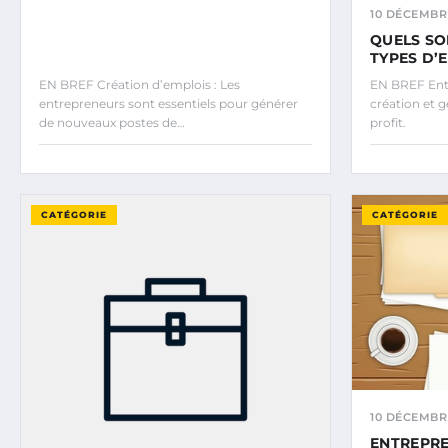
10 DÉCEMBR
QUELS SO
TYPES D’
EN BREF Création d’emplois : Les
EN BREF Ent
entrepreneurs sont essentiels pour générer
création et g
de nouveaux postes de…
profit.
CATÉGORIE
CATÉGORIE
10 DÉCEMBR
ENTREPR