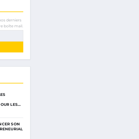
nos derniers
e boîte mail.
LES
POUR LES…
NCER SON
RENEURIAL