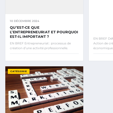
10 DÉCEMBRE 2024
QU’EST-CE QUE
L’ENTREPRENEURIAT ET POURQUOI
EST-IL IMPORTANT ?
EN BREF Défin
EN BREF Entrepreneuriat : processus de
Action de cr
création d’une activité professionnelle.
économique
CATÉGORIE