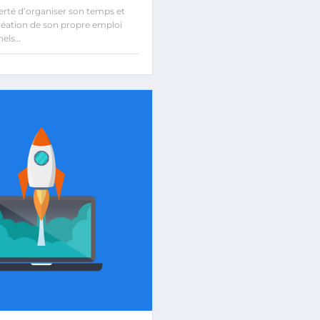
rté d’organiser son temps et
Création de son propre emploi
nels…