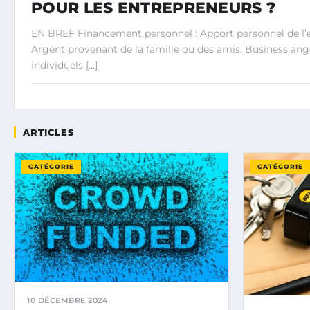
POUR LES ENTREPRENEURS ?
EN BREF Financement personnel : Apport personnel de l’
Argent provenant de la famille ou des amis. Business ange
individuels […]
ARTICLES
CATÉGORIE
CATÉGORIE
10 DÉCEMBRE 2024