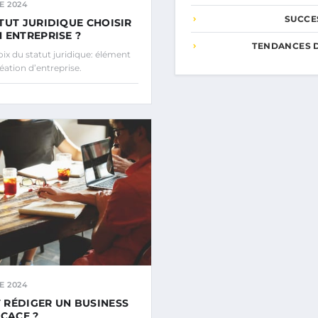
E 2024
SUCCE
TUT JURIDIQUE CHOISIR
 ENTREPRISE ?
TENDANCES 
x du statut juridique: élément
réation d’entreprise.
E 2024
RÉDIGER UN BUSINESS
ICACE ?