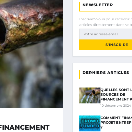
NEWSLETTER
Inscrivez-vous pour recevoir 
articles directement dans votr
S'INSCRIRE
DERNIERS ARTICLES
QUELLES SONT 
SOURCES DE
FINANCEMENT 
10 décembre 2024
COMMENT FINA
PROJET ENTREP
 FINANCEMENT
?