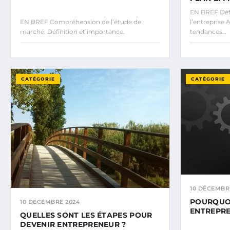
EN BREF Défin
EN BREF Compréhension de l’étude de
l’entreprise 
marché: Définition et importance.
tendances…
CATÉGORIE
CATÉGORIE
10 DÉCEMBR
POURQUO
10 DÉCEMBRE 2024
ENTREPRE
QUELLES SONT LES ÉTAPES POUR
DEVENIR ENTREPRENEUR ?