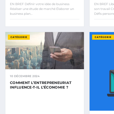
EN BREF Définir votre idée de business
EN BREF Libe
Réaliser une étude de marché Élaborer un
son travail 
business plan…
Défis person
CATÉGORIE
CATÉGORIE
10 DÉCEMBRE 2024
COMMENT L’ENTREPRENEURIAT
INFLUENCE-T-IL L’ÉCONOMIE ?