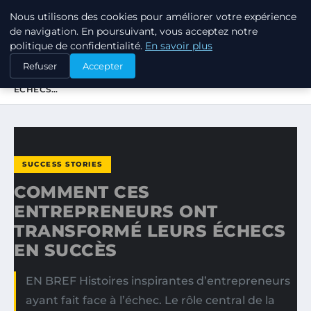
Nous utilisons des cookies pour améliorer votre expérience
TUEZ-LES TOUS
de navigation. En poursuivant, vous acceptez notre
politique de confidentialité.
En savoir plus
ACCUEIL
SUCCESS STORIES
Refuser
Accepter
COMMENT CES ENTREPRENEURS ONT TRANSFORMÉ LEURS
ÉCHECS…
SUCCESS STORIES
COMMENT CES
ENTREPRENEURS ONT
TRANSFORMÉ LEURS ÉCHECS
EN SUCCÈS
EN BREF Histoires inspirantes d’entrepreneurs
ayant fait face à l’échec. Le rôle central de la