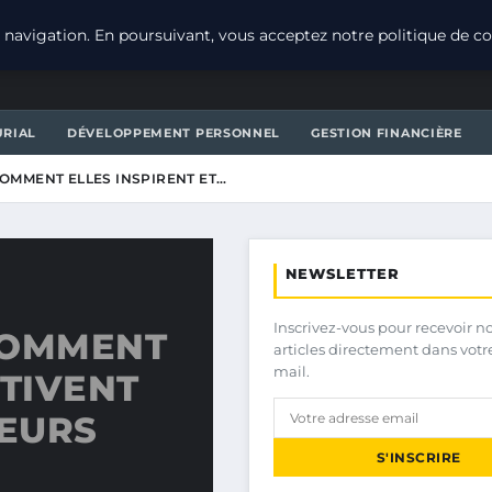
navigation. En poursuivant, vous acceptez notre politique de con
URIAL
DÉVELOPPEMENT PERSONNEL
GESTION FINANCIÈRE
COMMENT ELLES INSPIRENT ET…
NEWSLETTER
Inscrivez-vous pour recevoir n
 COMMENT
articles directement dans votr
mail.
OTIVENT
LEURS
S'INSCRIRE