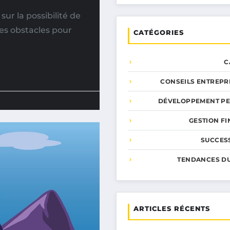
ur la possibilité de
es obstacles pour
CATÉGORIES
C
CONSEILS ENTREPR
DÉVELOPPEMENT P
GESTION F
SUCCESS
TENDANCES D
ARTICLES RÉCENTS