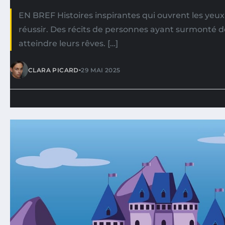
EN BREF Histoires inspirantes qui ouvrent les yeux s
réussir. Des récits de personnes ayant surmonté d
atteindre leurs rêves. […]
•
CLARA PICARD
29 MAI 2025