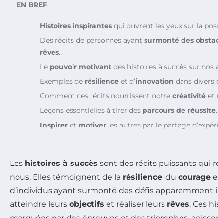
EN BREF
Histoires inspirantes
qui ouvrent les yeux sur la possi
Des récits de personnes ayant
surmonté des obstac
rêves
.
Le
pouvoir motivant
des histoires à succès sur nos 
Exemples de
résilience
et d’
innovation
dans divers 
Comment ces récits nourrissent notre
créativité
et 
Leçons essentielles à tirer des
parcours de réussite
.
Inspirer
et
motiver
les autres par le partage d’expér
Les
histoires à succès
sont des récits puissants qui
nous. Elles témoignent de la
résilience
, du
courage
e
d’individus ayant surmonté des défis apparemment 
atteindre leurs
objectifs
et réaliser leurs
rêves
. Ces h
marquées par des épreuves et des triomphes, agisse