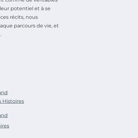
 leur potentiel et à se
 ces récits, nous
aque parcours de vie, et
.
rand
s Histoires
rand
oires