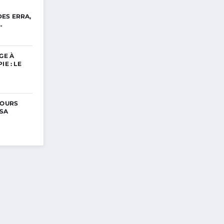
ES ERRA,
…
GE À
IE : LE
COURS
 SA