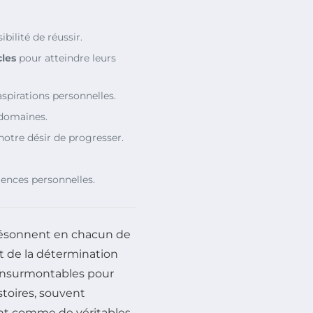
bilité de réussir.
les
pour atteindre leurs
aspirations personnelles.
domaines.
notre désir de progresser.
iences personnelles.
 résonnent en chacun de
t de la détermination
insurmontables pour
istoires, souvent
nt comme de véritables